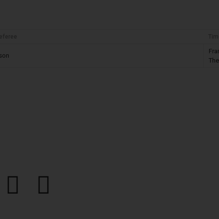
referee
Tim
Fra
kson
The