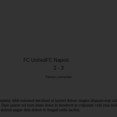
FC United
FC Napoli
2
-
3
Tiempo completo
onummy nibh euismod tincidunt ut laoreet dolore magna aliquam erat vol
uis autem vel eum iriure dolor in hendrerit in vulputate velit esse moles
elenit augue duis dolore te feugait nulla facilisi.