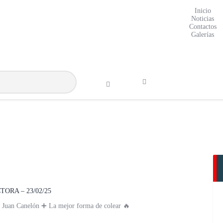
Inicio
Inicio
Noticias
Noticias
Contactos
Galerías
Contactos
Galerías
ORA – 23/02/25
eo Juan Canelón ➕ La mejor forma de colear 🔥