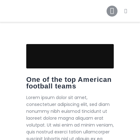
Inicio
Noticias
Contactos
Galerías
One of the top American
football teams
Lorem ipsum dolor sit amet,
consectetuer adipiscing elit, sed diam
nonummy nibh euismod tincidunt ut
laoreet dolore magna aliquam erat
volutpat. Ut wisi enim ad minim veniam,
quis nostrud exerci tation ullamcorper
suscipit lobortis nisl ut aliquip ex ea